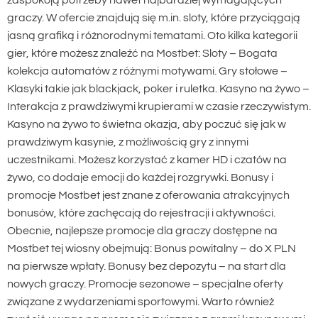
zaspokoją potrzeby nawet najbardziej wymagających
graczy. W ofercie znajdują się m.in. sloty, które przyciągają
jasną grafiką i różnorodnymi tematami. Oto kilka kategorii
gier, które możesz znaleźć na Mostbet: Sloty – Bogata
kolekcja automatów z różnymi motywami. Gry stołowe –
Klasyki takie jak blackjack, poker i ruletka. Kasyno na żywo –
Interakcja z prawdziwymi krupierami w czasie rzeczywistym.
Kasyno na żywo to świetna okazja, aby poczuć się jak w
prawdziwym kasynie, z możliwością gry z innymi
uczestnikami. Możesz korzystać z kamer HD i czatów na
żywo, co dodaje emocji do każdej rozgrywki. Bonusy i
promocje Mostbet jest znane z oferowania atrakcyjnych
bonusów, które zachęcają do rejestracji i aktywności.
Obecnie, najlepsze promocje dla graczy dostępne na
Mostbet tej wiosny obejmują: Bonus powitalny – do X PLN
na pierwsze wpłaty. Bonusy bez depozytu – na start dla
nowych graczy. Promocje sezonowe – specjalne oferty
związane z wydarzeniami sportowymi. Warto również