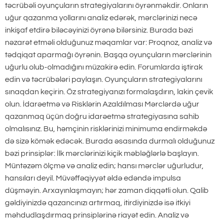
təcrübəli oyunçuların strategiyalarını öyrənməkdir. Onların
uğur qazanma yollarını analiz edərək, mərclərinizi necə
inkişaf etdirə biləcəyinizi öyrənə bilərsiniz. Burada bəzi
nəzarət etməli olduğunuz məqamlar var: Proqnoz, analiz və
tədqiqat aparmağı öyrənin. Başqa oyunçuların mərclərinin
uğurlu olub-olmadığını müzakirə edin. Forumlarda iştirak
edin və təcrübələri paylaşın. Oyunçuların strategiyalarını
sınaqdan keçirin. Öz strategiyanızı formalaşdırın, lakin çevik
olun. İdarəetmə və Risklərin Azaldılması Mərclərdə uğur
qazanmaq üçün doğru idarəetmə strategiyasına sahib
olmalısınız. Bu, həmçinin risklərinizi minimuma endirməkdə
də sizə kömək edəcək. Burada əsasında durmalı olduğunuz
bəzi prinsiplər: İlk mərclərinizi kiçik məbləğlərlə başlayın.
Müntəzəm ölçmə və analiz edin; hansı mərclər uğurludur,
hansıları deyil. Müvəffəqiyyət əldə edəndə impulsa
düşməyin. Arxayınlaşmayın; hər zaman diqqətli olun. Qalib
gəldiyinizdə qazancınızı artırmaq, itirdiyinizdə isə itkiyi
məhdudlaşdırmaq prinsiplərinə riayət edin. Analiz və