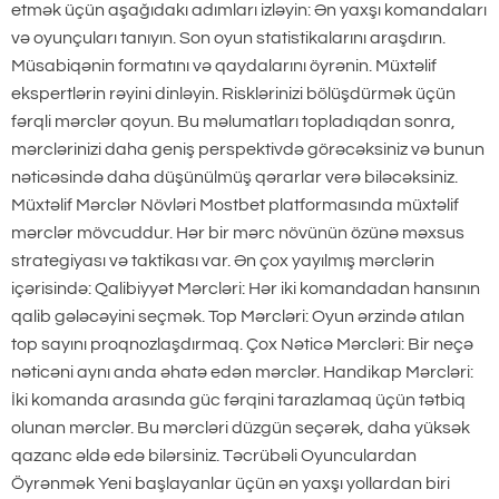
etmək üçün aşağıdakı adımları izləyin: Ən yaxşı komandaları
və oyunçuları tanıyın. Son oyun statistikalarını araşdırın.
Müsabiqənin formatını və qaydalarını öyrənin. Müxtəlif
ekspertlərin rəyini dinləyin. Risklərinizi bölüşdürmək üçün
fərqli mərclər qoyun. Bu məlumatları topladıqdan sonra,
mərclərinizi daha geniş perspektivdə görəcəksiniz və bunun
nəticəsində daha düşünülmüş qərarlar verə biləcəksiniz.
Müxtəlif Mərclər Növləri Mostbet platformasında müxtəlif
mərclər mövcuddur. Hər bir mərc növünün özünə məxsus
strategiyası və taktikası var. Ən çox yayılmış mərclərin
içərisində: Qalibiyyət Mərcləri: Hər iki komandadan hansının
qalib gələcəyini seçmək. Top Mərcləri: Oyun ərzində atılan
top sayını proqnozlaşdırmaq. Çox Nəticə Mərcləri: Bir neçə
nəticəni aynı anda əhatə edən mərclər. Handikap Mərcləri:
İki komanda arasında güc fərqini tarazlamaq üçün tətbiq
olunan mərclər. Bu mərcləri düzgün seçərək, daha yüksək
qazanc əldə edə bilərsiniz. Təcrübəli Oyunculardan
Öyrənmək Yeni başlayanlar üçün ən yaxşı yollardan biri