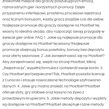
znakomite miejsce dla graczy poszukujących emocji,
różnorodnych gier i korzystnych promocji. Dzięki
przyjaznemu interfejsowi, prostemu procesowi rejestracji
oraz licznym bonusom, każdy gracz znajdzie coś dla siebie.
Najlepsze promocje dla graczy dostępne na Mostbet tej
wiosny to idealna okazja, aby rozpocząć swoją przygodę w
świecie gier online. FAQ 1. Jakie są najlepsze promocje dla
graczy dostępne na Mostbet tej wiosny?Najlepsze
promocje obejmują bonus powitalny, bonusy bez depozytu
oraz oferty sezonowe. 2. Jak zarejestrować się na Mostbet?
Aby zarejestrować się, wejdź na stronę Mostbet, kliknij
„Rejestracja”, wypełnij formularz i potwierdź swoje konto. 3.
Czy Mostbet jest bezpieczne?Tak, Mostbet posiada licencję
z Curacao i stosuje nowoczesne technologie szyfrowania
danych. 4. Jakie gry można znaleźć na Mostbet?Mostbet
oferuje sloty, gry stołowe oraz kasyno na żywo z
prawdziwymi krupierami. 5. Jakie metody depozytu i wypłaty
są dostępne na Mostbet?Mostbet akceptuje różne metody