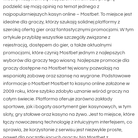
podzielić się moją opinią na temat jednego z
najpopularniejszych kasyn online – Mostbet. To miejsce jest
idealne dla graczy, którzy szukają solidnej platformy z
szeroką ofertą gier oraz fantastycznymi promocjami. W tym
artykule przybliżę wszystkie szczegóły związane z
rejestracją, dostępem do gier, a także aktualnymi
promocjami, które czynią Mostbet jednym z najlepszych
wyborów dla graczy tego wiosną. Najlepsze promocje dla
graczy dostępne na Mostbet tej wiosny pozwalają na
wspaniałą zabawę oraz szansę na wygrane. Podstawowe
informacje o Mostbet Mostbet to kasyno online założone w
2009 roku, które szybko zdobyło uznanie wśród graczy na
całym świecie. Platforma oferuje zarówno zakłady
sportowe, jak i bogaty asortyment gier kasynowych, w tym
sloty, gry stołowe oraz kasyno na żywo. Jest to miejsce, które
łączy nowoczesną technologię z intuicyjnym interfejsem, co
sprawia, że korzystanie z serwisu jest niezwykle proste,
nawet dla początkujących graczy. Na Mostbet z