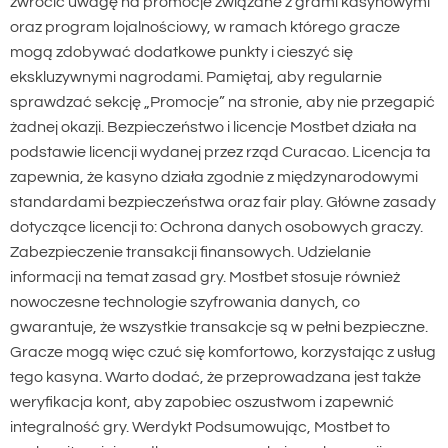
zwrócić uwagę na promocje związane z grami kasynowymi
oraz program lojalnościowy, w ramach którego gracze
mogą zdobywać dodatkowe punkty i cieszyć się
ekskluzywnymi nagrodami. Pamiętaj, aby regularnie
sprawdzać sekcję „Promocje” na stronie, aby nie przegapić
żadnej okazji. Bezpieczeństwo i licencje Mostbet działa na
podstawie licencji wydanej przez rząd Curacao. Licencja ta
zapewnia, że kasyno działa zgodnie z międzynarodowymi
standardami bezpieczeństwa oraz fair play. Główne zasady
dotyczące licencji to: Ochrona danych osobowych graczy.
Zabezpieczenie transakcji finansowych. Udzielanie
informacji na temat zasad gry. Mostbet stosuje również
nowoczesne technologie szyfrowania danych, co
gwarantuje, że wszystkie transakcje są w pełni bezpieczne.
Gracze mogą więc czuć się komfortowo, korzystając z usług
tego kasyna. Warto dodać, że przeprowadzana jest także
weryfikacja kont, aby zapobiec oszustwom i zapewnić
integralność gry. Werdykt Podsumowując, Mostbet to