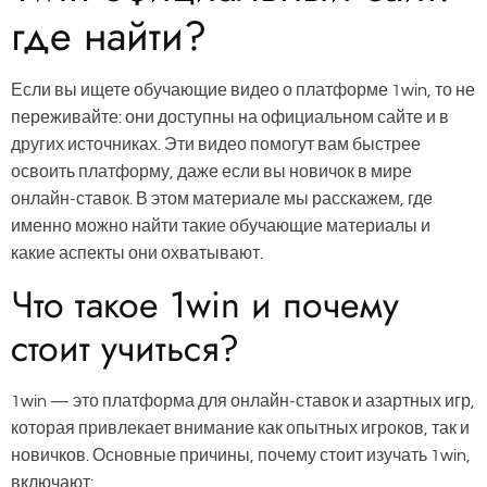
где найти?
Если вы ищете обучающие видео о платформе 1win, то не
переживайте: они доступны на официальном сайте и в
других источниках. Эти видео помогут вам быстрее
освоить платформу, даже если вы новичок в мире
онлайн-ставок. В этом материале мы расскажем, где
именно можно найти такие обучающие материалы и
какие аспекты они охватывают.
Что такое 1win и почему
стоит учиться?
1win — это платформа для онлайн-ставок и азартных игр,
которая привлекает внимание как опытных игроков, так и
новичков. Основные причины, почему стоит изучать 1win,
включают: