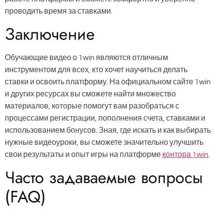
проводить время за ставками.
Заключение
Обучающие видео о 1win являются отличным
инструментом для всех, кто хочет научиться делать
ставки и освоить платформу. На официальном сайте 1win
и других ресурсах вы сможете найти множество
материалов, которые помогут вам разобраться с
процессами регистрации, пополнения счета, ставками и
использованием бонусов. Зная, где искать и как выбирать
нужные видеоуроки, вы сможете значительно улучшить
свои результаты и опыт игры на платформе
контора 1win
.
Часто задаваемые вопросы
(FAQ)