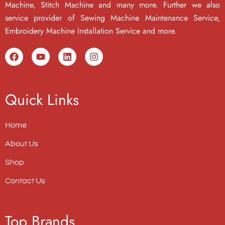
Machine, Stitch Machine and many more. Further we also
service provider of Sewing Machine Maintenance Service,
Embroidery Machine Installation Service and more.
Quick Links
Home
About Us
Shop
Contact Us
Top Brands