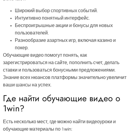
Широкий выбор спортивных событий.
Интуитивно понятный интерфейс.
Беспроигрышные акции и бонусы для новых
пользователей.
Разнообразие азартных игр, включая казино и
покер.
Обучающие видео помогут понять, как
зарегистрироваться на сайте, пополнить счет, делать
ставки и пользоваться бонусными предложениями.
Знание всех нюансов платформы значительно увеличит
ваши шансы на успех.
Где найти обучающие видео о
1win?
Есть несколько мест, где можно найти видеоуроки и
обучающие материалы по 1win: