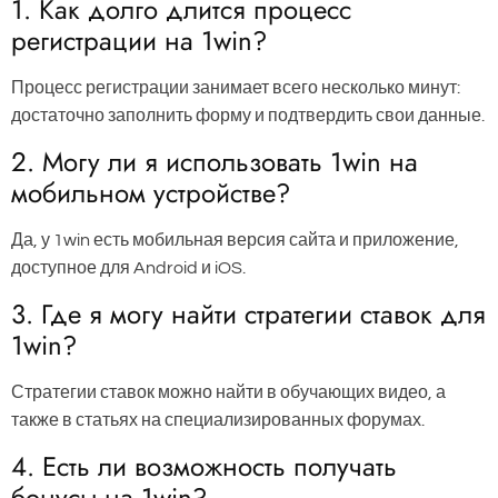
1. Как долго длится процесс
регистрации на 1win?
Процесс регистрации занимает всего несколько минут:
достаточно заполнить форму и подтвердить свои данные.
2. Могу ли я использовать 1win на
мобильном устройстве?
Да, у 1win есть мобильная версия сайта и приложение,
доступное для Android и iOS.
3. Где я могу найти стратегии ставок для
1win?
Стратегии ставок можно найти в обучающих видео, а
также в статьях на специализированных форумах.
4. Есть ли возможность получать
бонусы на 1win?